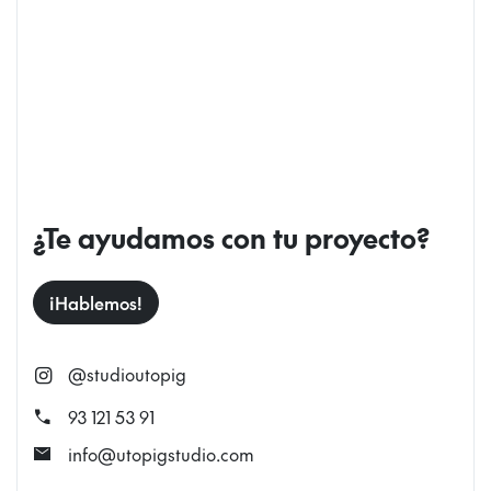
¿Te ayudamos con tu proyecto?
¡Hablemos!
@studioutopig
call
93 121 53 91
mail
info@utopigstudio.com