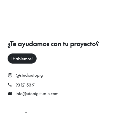
¿Te ayudamos con tu proyecto?
¡Hablemos!
@studioutopig
call
93 121 53 91
mail
info@utopigstudio.com