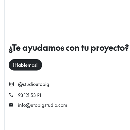
¿Te ayudamos con tu proyecto?
¡Hablemos!
@studioutopig
call
93 121 53 91
mail
info@utopigstudio.com