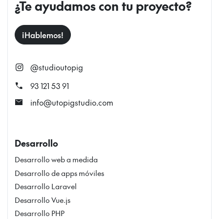
¿Te ayudamos con tu proyecto?
¡Hablemos!
@studioutopig
call
93 121 53 91
mail
info@utopigstudio.com
Desarrollo
Desarrollo web a medida
Desarrollo de apps móviles
Desarrollo Laravel
Desarrollo Vue.js
Desarrollo PHP