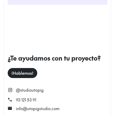
¿Te ayudamos con tu proyecto?
¡Hablemos!
@studioutopig
call
93 121 53 91
mail
info@utopigstudio.com