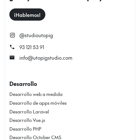
¡Hablemos!
@studioutopig
call
93 121 53 91
mail
info@utopigstudio.com
Desarrollo
Desarrollo web a medida
Desarrollo de apps móviles
Desarrollo Laravel
Desarrollo Vue.js
Desarrollo PHP
Desarrollo October CMS