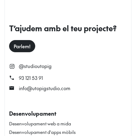
T’ajudem amb el teu projecte?
Parlem!
@studioutopig
call
93 121 53 91
mail
info@utopigstudio.com
Desenvolupament
Desenvolupament web a mida
Desenvolupament d'apps mòbils