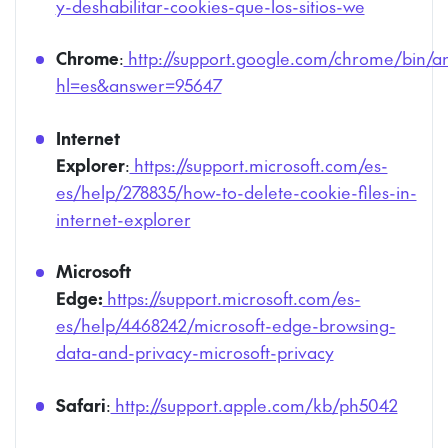
y-deshabilitar-cookies-que-los-sitios-we
Chrome
:
http://support.google.com/chrome/bin/a
hl=es&answer=95647
Internet
Explorer
:
https://support.microsoft.com/es-
es/help/278835/how-to-delete-cookie-files-in-
internet-explorer
Microsoft
Edge:
https://support.microsoft.com/es-
es/help/4468242/microsoft-edge-browsing-
data-and-privacy-microsoft-privacy
Safari
:
http://support.apple.com/kb/ph5042