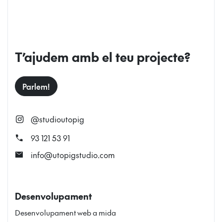
T’ajudem amb el teu projecte?
Parlem!
@studioutopig
call
93 121 53 91
mail
info@utopigstudio.com
Desenvolupament
Desenvolupament web a mida