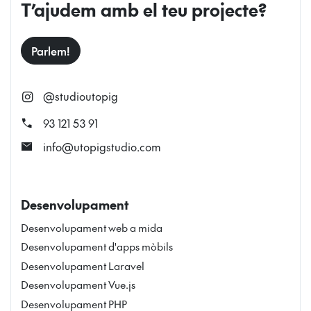
T’ajudem amb el teu projecte?
Parlem!
@studioutopig
call
93 121 53 91
mail
info@utopigstudio.com
Desenvolupament
Desenvolupament web a mida
Desenvolupament d'apps mòbils
Desenvolupament Laravel
Desenvolupament Vue.js
Desenvolupament PHP